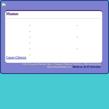
Mamas
Casos Clínicos
© Dr. Eduardo Revelo Jirón - Cirugía Plástica Estética y Recosntructiva
Web Desarrollada por:
Medicos de El Salvador